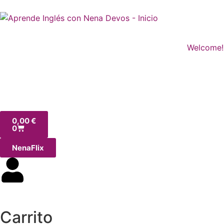
Welcome!
0,00
€
0
NenaFlix
Carrito