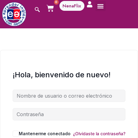
0
NenaFlix
A aprender!
¡Hola, bienvenido de nuevo!
Mantenerme conectado
¿Olvidaste la contraseña?