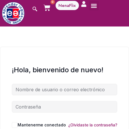
0
NenaFlix
A aprender!
¡Hola, bienvenido de nuevo!
Mantenerme conectado
¿Olvidaste la contraseña?