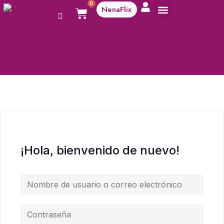
0
NenaFlix
A aprender!
¡Hola, bienvenido de nuevo!