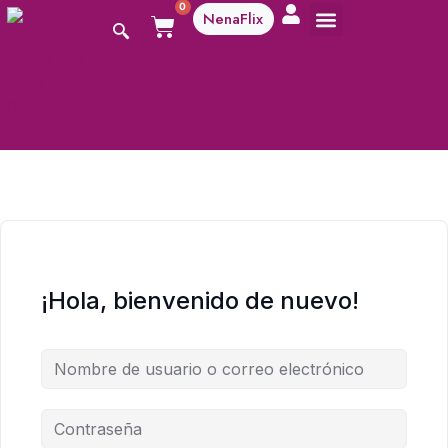
0
NenaFlix
A aprender!
¡Hola, bienvenido de nuevo!