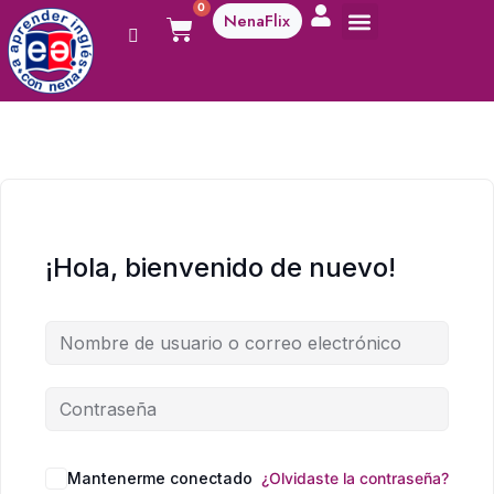
0
NenaFlix
A aprender!
¡Hola, bienvenido de nuevo!
Mantenerme conectado
¿Olvidaste la contraseña?