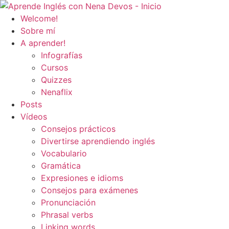
Ir
al
Welcome!
contenido
Sobre mí
A aprender!
Infografías
Cursos
Quizzes
Nenaflix
Posts
Vídeos
Consejos prácticos
Divertirse aprendiendo inglés
Vocabulario
Gramática
Expresiones e idioms
Consejos para exámenes
Pronunciación
Phrasal verbs
Linking words