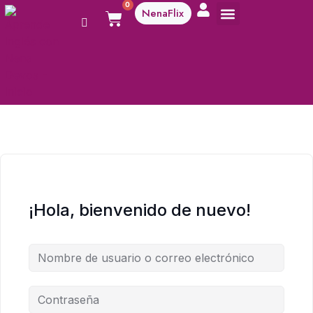
0
NenaFlix
A aprender!
¡Hola, bienvenido de nuevo!