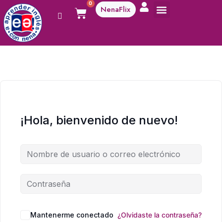
0
NenaFlix
A aprender!
¡Hola, bienvenido de nuevo!
Mantenerme conectado
¿Olvidaste la contraseña?