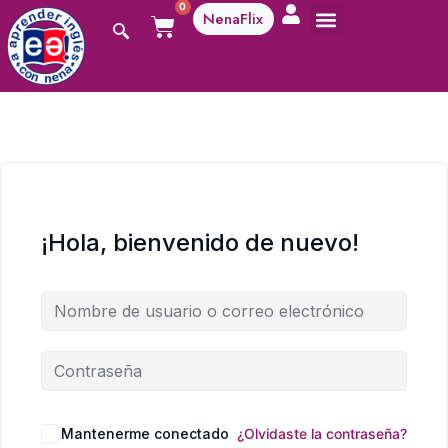
0
NenaFlix
A aprender!
¡Hola, bienvenido de nuevo!
Mantenerme conectado
¿Olvidaste la contraseña?