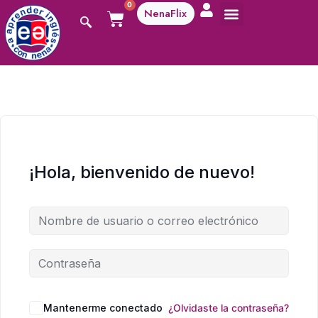
0
NenaFlix
A aprender!
¡Hola, bienvenido de nuevo!
Mantenerme conectado
¿Olvidaste la contraseña?