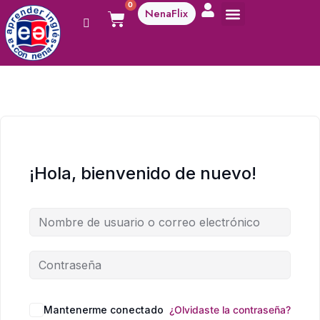
0
NenaFlix
A aprender!
¡Hola, bienvenido de nuevo!
Mantenerme conectado
¿Olvidaste la contraseña?