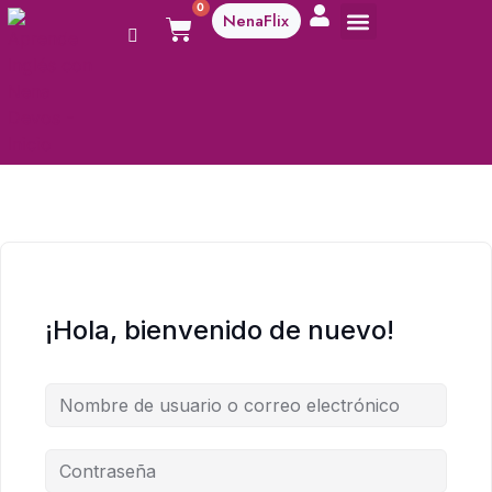
0
NenaFlix
A aprender!
¡Hola, bienvenido de nuevo!