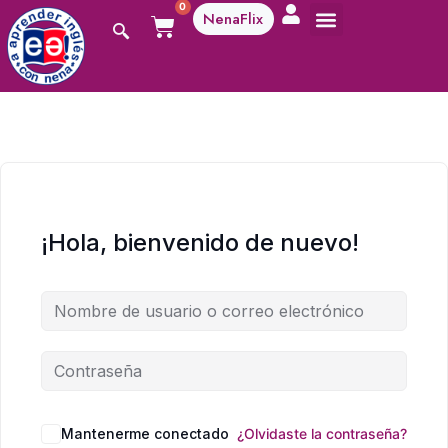
0
NenaFlix
A aprender!
¡Hola, bienvenido de nuevo!
Mantenerme conectado
¿Olvidaste la contraseña?