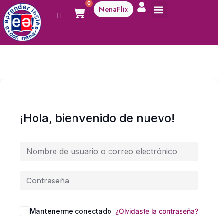
0
NenaFlix
A aprender!
¡Hola, bienvenido de nuevo!
Mantenerme conectado
¿Olvidaste la contraseña?