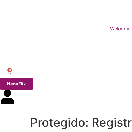
Welcome!
0
NenaFlix
Protegido: Regist