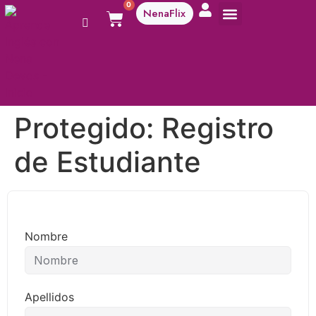
0
NenaFlix
A aprender!
Protegido: Registro
de Estudiante
Nombre
Apellidos