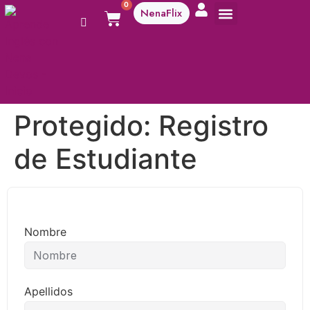
0
NenaFlix
A aprender!
Protegido: Registro
de Estudiante
Nombre
Apellidos