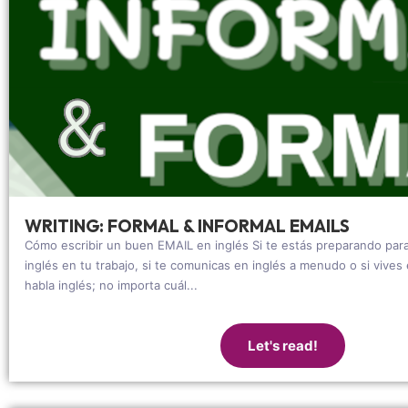
WRITING: FORMAL & INFORMAL EMAILS
Cómo escribir un buen EMAIL en inglés Si te estás preparando par
inglés en tu trabajo, si te comunicas en inglés a menudo o si vive
habla inglés; no importa cuál...
Let's read!