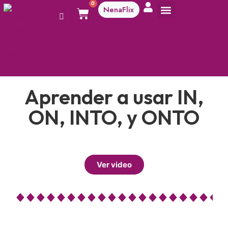
0
NenaFlix
A aprender!
Aprender a usar IN,
ON, INTO, y ONTO
Ver video