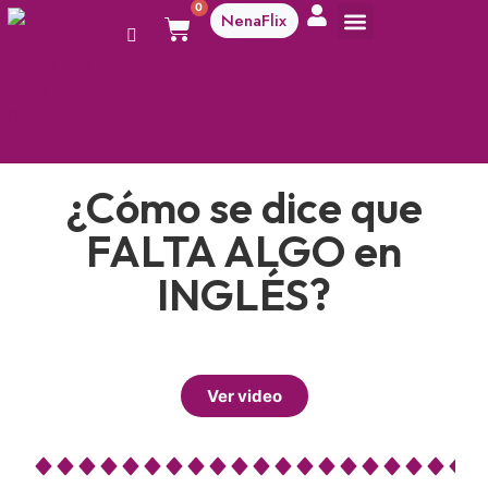
0
NenaFlix
A aprender!
¿Cómo se dice que
FALTA ALGO en
INGLÉS?
Ver video