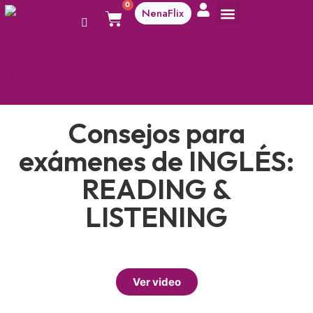
0
NenaFlix
A aprender!
Consejos para
exámenes de INGLÉS:
READING &
LISTENING
Ver video