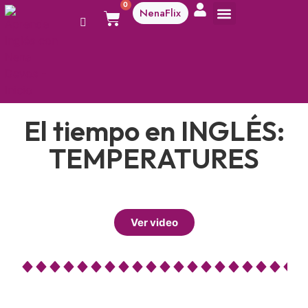
0
NenaFlix
A aprender!
El tiempo en INGLÉS:
TEMPERATURES
Ver video