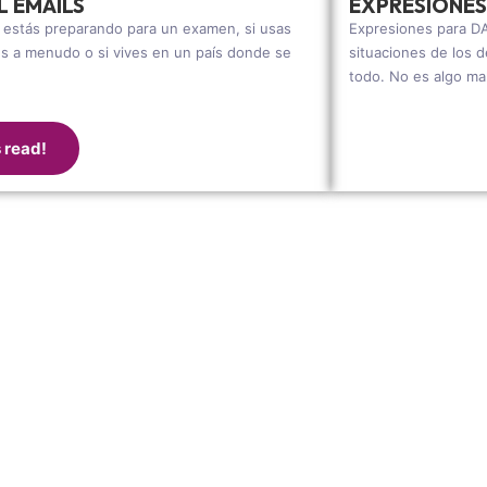
L EMAILS
EXPRESIONES
e estás preparando para un examen, si usas
Expresiones para DA
lés a menudo o si vives en un país donde se
situaciones de los 
todo. No es algo ma
s read!