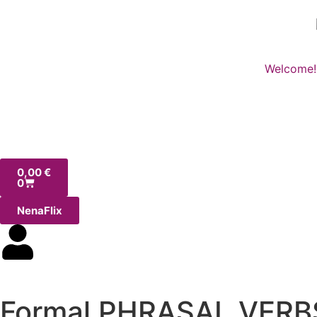
Welcome!
0,00
€
0
NenaFlix
Formal PHRASAL VERBS