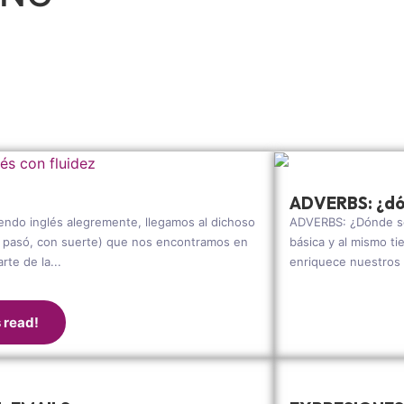
ADVERBS: ¿dó
ndo inglés alegremente, llegamos al dichoso
ADVERBS: ¿Dónde se
os pasó, con suerte) que nos encontramos en
básica y al mismo t
te de la...
enriquece nuestros m
s read!