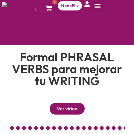
0
NenaFlix
A aprender!
Formal PHRASAL
VERBS para mejorar
tu WRITING
Ver video